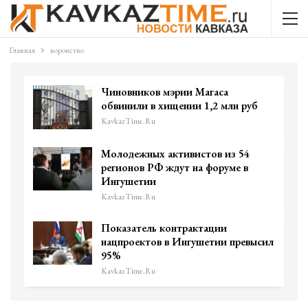
Главная
воровство
Чиновников мэрии Магаса
обвинили в хищении 1,2 млн руб
KavkazTime.ru
Молодежных активистов из 54
регионов РФ ждут на форуме в
Ингушетии
KavkazTime.ru
Показатель контрактации
нацпроектов в Ингушетии превысил
95%
KavkazTime.ru