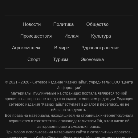
Новости
Политика
Общество
Происшествия
Ислам
Культура
Агрокомплекс
В мире
Здравоохранение
Спорт
Туризм
Экономика
© 2021 - 2026 - Сетевое издание "КавказТайм". Учредитель: ООО "Центр
Информации"
Материалы, публикуемые на страницах портала являются точкой
зрения их авторов и не всегда совпадают с мнением редакции. Редакция
сетевого издания "КавказТайм" вступает в диалог и переписку, но не
обязана это делать.
Все права на материалы, находящиеся на страницах интернет-журнала
охраняются в соответствии с законодательством РФ, в том числе об
авторском праве и смежных правах.
При любом использовании материалов сайта и сателлитных проектов -
гиперссылка на KavkazTime.ru обязательна. Мнения авторов могут не