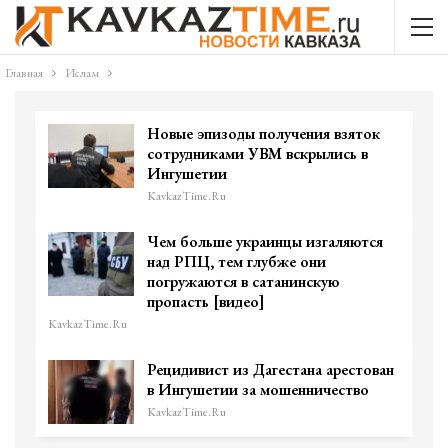
Главная
Ислам
Новые эпизоды получения взяток
сотрудниками УВМ вскрылись в
Ингушетии
KavkazTime.ru
Чем больше украинцы изгаляются
над РПЦ, тем глубже они
погружаются в сатанинскую
пропасть [видео]
KavkazTime.ru
Рецидивист из Дагестана арестован
в Ингушетии за мошенничество
KavkazTime.ru