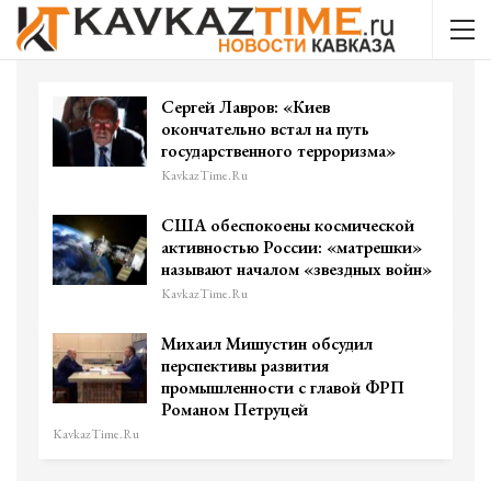
Сергей Лавров: «Киев
окончательно встал на путь
государственного терроризма»
KavkazTime.ru
США обеспокоены космической
активностью России: «матрешки»
называют началом «звездных войн»
KavkazTime.ru
Михаил Мишустин обсудил
перспективы развития
промышленности с главой ФРП
Романом Петруцей
KavkazTime.ru