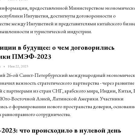
информации, предоставленной Министерством экономическ
Республики Ингушетия, достигнуты договоренности о
естве между Ингушетией и представителями китайского бизне
мышленности и туристической индустрии.
иции в будущее: о чем договорились
ники ПМЭФ-2023
u
Июн 22, 2023
й 26-ой Санкт-Петербургский международный экономичес
начил важность стратегического партнерства - через развитие
 с партнерами из стран СНГ, арабского мира, Индии, Китая,
Юго-Восточной Азией, Латинской Америки. Участники
ись о формировании нового пространства доверия, основанн
 равноправного сотрудничества.
023: что происходило в нулевой день