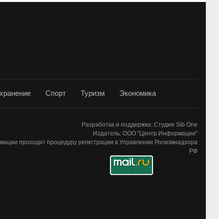
хранение
Спорт
Туризм
Экономика
Разработка и поддержка: Студия Sib One
Издатель: ООО "Центр Информации"
мации проходит процедуру регистрации в Управлении Роскомнадзора
РФ