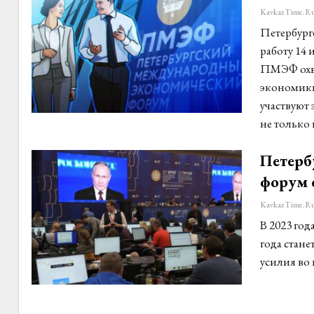
KavkazTime.r
Петербург
работу 14
ПМЭФ охва
экономики
участвуют 
не только 
Петерб
форум 
KavkazTime.r
В 2023 год
года стане
усилия во