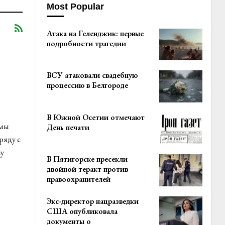
Most Popular
Атака на Геленджик: первые
подробности трагедии
ВСУ атаковали свадебную
процессию в Белгороде
В Южной Осетии отмечают
емы
День печати
ряду с
у
В Пятигорске пресекли
двойной теракт против
правоохранителей
Экс-директор нацразведки
США опубликовала
документы о