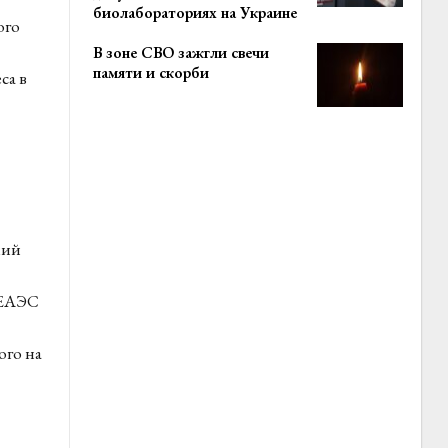
биолабораториях на Украине
ого
В зоне СВО зажгли свечи
памяти и скорби
са в
кий
 ЕАЭС
ого на