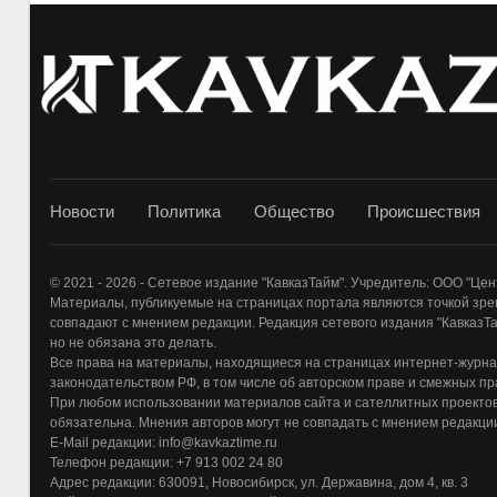
Новости
Политика
Общество
Происшествия
© 2021 - 2026 - Сетевое издание "КавказТайм". Учредитель: ООО "Ц
Материалы, публикуемые на страницах портала являются точкой зрен
совпадают с мнением редакции. Редакция сетевого издания "КавказТай
но не обязана это делать.
Все права на материалы, находящиеся на страницах интернет-журна
законодательством РФ, в том числе об авторском праве и смежных пр
При любом использовании материалов сайта и сателлитных проектов 
обязательна. Мнения авторов могут не совпадать с мнением редакци
E-Mail редакции: info@kavkaztime.ru
Телефон редакции: +7 913 002 24 80
Адрес редакции: 630091, Новосибирск, ул. Державина, дом 4, кв. 3