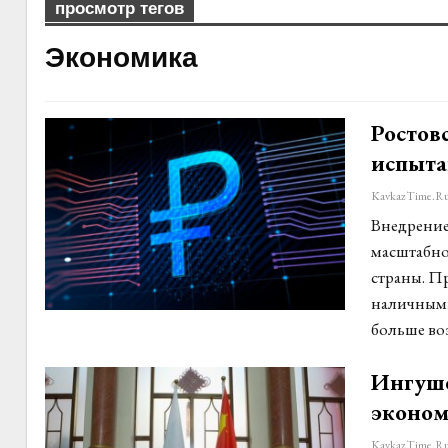
просмотр тегов
Экономика
Ростов
испыта
KavkazTime.r
Внедрение 
масштабно
страны. П
наличными
больше во
Ингуше
эконом
KavkazTime.r