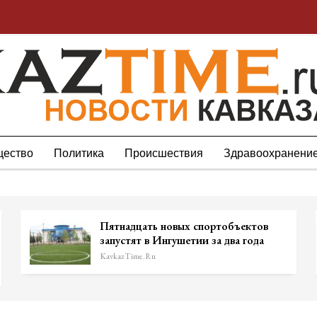
ество
Политика
Происшествия
Здравоохранени
Пятнадцать новых спортобъектов
запустят в Ингушетии за два года
KavkazTime.ru