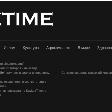
Ислам
Культура
Агрокомплекс
В мире
Здравоо
ентр Информации"
ия их авторов и не всегда
м" вступает в диалог и переписку,
Сетевое средство массовой инфор
ла охраняются в соответствии с
авах.
- гиперссылка на KavkazTime.ru
и.