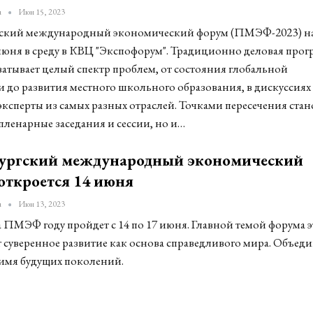
u
Июн 15, 2023
ский международный экономический форум (ПМЭФ-2023) н
 июня в среду в КВЦ "Экспофорум". Традиционно деловая прог
тывает целый спектр проблем, от состояния глобальной
 до развития местного школьного образования, в дискуссиях
эксперты из самых разных отраслей. Точками пересечения стан
пленарные заседания и сессии, но и
…
ургский международный экономический
откроется 14 июня
u
Июн 13, 2023
а ПМЭФ году пройдет с 14 по 17 июня. Главной темой форума э
т суверенное развитие как основа справедливого мира. Объед
 имя будущих поколений.