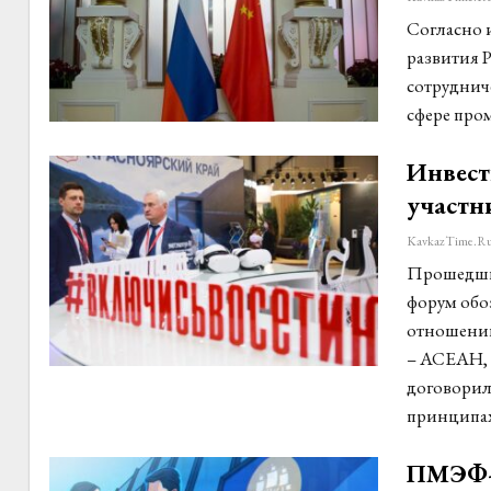
Согласно 
развития 
сотруднич
сфере про
Инвест
участ
KavkazTime.r
Прошедши
форум обоз
отношений
– АСЕАН, 
договорил
принципах
ПМЭФ-2