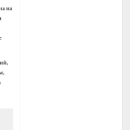
на на
я
е
ий,
м,
а