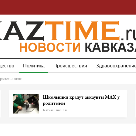
ество
Политика
Происшествия
Здравоохранени
оется 14 июня
Школьники крадут аккаунты MAX у
родителей
KavkazTime.ru