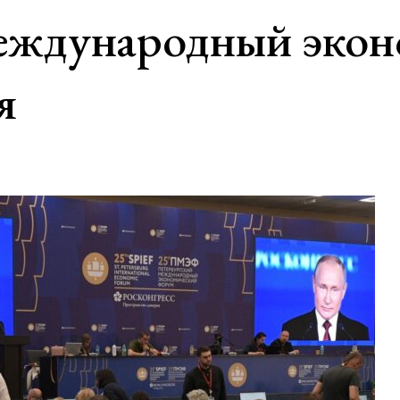
еждународный экон
я