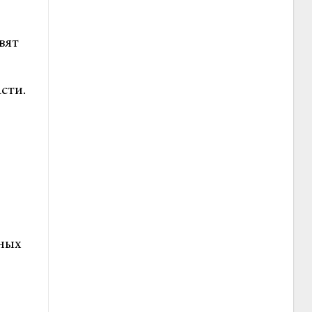
вят
сти.
ных