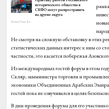
исторического общества в
рамка
СКФО могут распространить
инвес
на другие округа
новые
KavkazTime.ru
народ
Не смотря на сложную обстановку в этих рег
статистических данных интерес к ним со ст
частности, это касается побережья Азовско
Из международных гостей форум в этом год
Скляр, замминистра торговли и промышлен
экономики Объединенных Арабских Эмират
гостей пока не озвучивался в целях безопасн
В дни проведения форума для его участнико