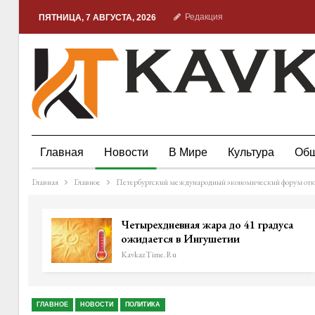
Редакция
ПЯТНИЦА, 7 АВГУСТА, 2026
Главная
Новости
В Мире
Культура
Общ
Главная
Главное
Петербургский международный экономический форум откр
Четырехдневная жара до 41 градуса
ожидается в Ингушетии
KavkazTime.ru
ГЛАВНОЕ
НОВОСТИ
ПОЛИТИКА