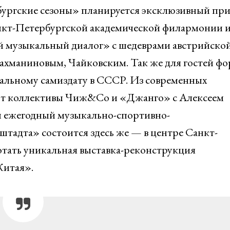
ургские сезоны» планируется эксклюзивный при
анкт-Петербургской академической филармонии и
й музыкальный диалог» с шедеврами австрийской
хманиновым, Чайковским. Так же для гостей фо
кальному самиздату в СССР. Из современных
ют коллективы Чиж&Со и «Джанго» с Алексеем
 ежегодный музыкально-спортивно-
тадта» состоится здесь же — в центре Санкт-
ботать уникальная выставка-реконструкция
Китая».