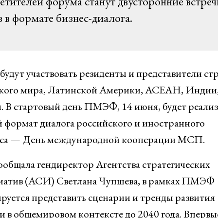
етителей форума станут двусторонние встреч
 в формате бизнес-диалога.
 будут участвовать резиденты и представители ст
кого мира, Латинской Америки, АСЕАН, Индии
. В стартовый день ПМЭФ, 14 июня, будет реали
 формат диалога российского и иностранного
еса — День международной кооперации МСП.
ообщала гендиректор Агентства стратегических
атив (АСИ) Светлана Чупшева, в рамках ПМЭФ
руется представить сценарии и тренды развития
и в общемировом контексте до 2040 года. Впервы