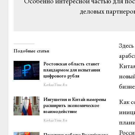
Особенно интересной частью для пос
деловых партнеров
Здесь
Подобные статьи
арабс
Ростовская область станет
Китая
плацдармом для испытания
новый
цифрового рубля
бизн
KavkazTime.ru
Ингушетия и Китай намерены
Как с
расширить экономическое
иници
взаимодействие
KavkazTime.ru
плани
Росси
Практику работы Российского