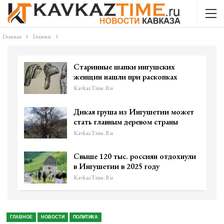
Главная
Главное
Старинные шапки ингушских
женщин нашли при раскопках
KavkazTime.ru
Дикая груша из Ингушетии может
стать главным деревом страны
KavkazTime.ru
Свыше 120 тыс. россиян отдохнули
в Ингушетии в 2025 году
KavkazTime.ru
ГЛАВНОЕ
НОВОСТИ
ПОЛИТИКА