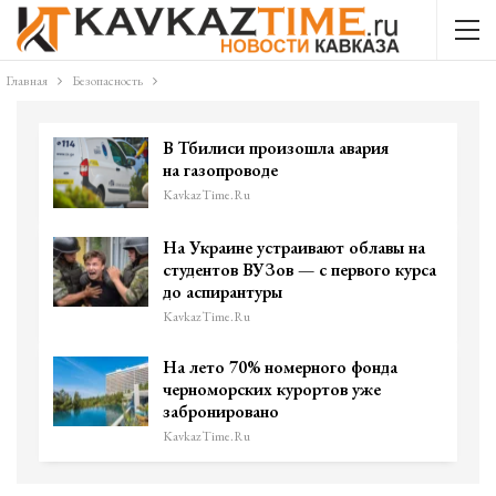
Главная
Безопасность
В Тбилиси произошла авария
на газопроводе
KavkazTime.ru
На Украине устраивают облавы на
студентов ВУЗов — с первого курса
до аспирантуры
KavkazTime.ru
На лето 70% номерного фонда
черноморских курортов уже
забронировано
KavkazTime.ru