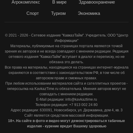
Агрокомплекс
В мире
Здравоохранение
Спорт
Туризм
Экономика
© 2021 - 2026 - Сетевое издание "КавказТайм". Учредитель: ООО "Центр
Информации"
Материалы, публикуемые на страницах портала являются точкой
зрения их авторов и не всегда совпадают с мнением редакции. Редакция
сетевого издания "КавказТайм" вступает в диалог и переписку, но не
обязана это делать.
Все права на материалы, находящиеся на страницах интернет-журнала
охраняются в соответствии с законодательством РФ, в том числе об
авторском праве и смежных правах.
При любом использовании материалов сайта и сателлитных проектов -
гиперссылка на KavkazTime.ru обязательна. Мнения авторов могут не
совпадать с мнением редакции.
E-Mail редакции: info@kavkaztime.ru
Телефон редакции: +7 913 002 24 80
Адрес редакции: 630091, Новосибирск, ул. Державина, дом 4, кв. 3
Сайт является средством массовой информации.
18+. На сайте в фото и видео могут демонстрироваться табачные
изделия - курение вредит Вашему здоровью