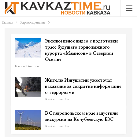
Главная
Здравоохранение
Эксклюзивное видео с подготовки
трасс будущего горнолыжного
курорта «Мамисон» в Северной
Осетии
KavkazTime.ru
Жителю Ингушетии ужесточат
наказание за сокрытие информации
о терроризме
KavkazTime.ru
В Ставропольском крае запустили
экскурсии на Кочубеевскую ВЭС
KavkazTime.ru