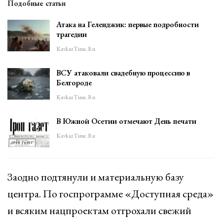
Подобные статьи
Атака на Геленджик: первые подробности
трагедии
KavkazTime.ru
ВСУ атаковали свадебную процессию в
Белгороде
KavkazTime.ru
В Южной Осетии отмечают День печати
KavkazTime.ru
Заодно подтянули и материальную базу
центра. По госпрограмме «Доступная среда»
и всяким нацпроектам отгрохали свежий