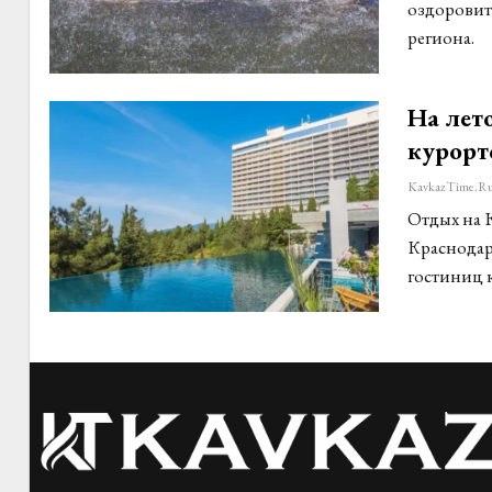
оздоровит
региона.
На лет
курорт
KavkazTime.r
Отдых на К
Краснодар
гостиниц к