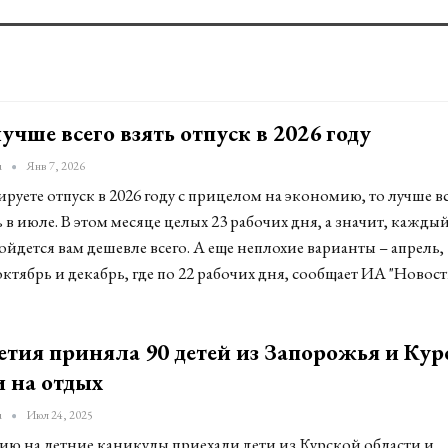
учше всего взять отпуск в 2026 году
u
Янв 7, 2026
руете отпуск в 2026 году с прицелом на экономию, то лучше в
ь в июле. В этом месяце целых 23 рабочих дня, а значит, кажды
ойдется вам дешевле всего. А еще неплохие варианты – апрель,
октябрь и декабрь, где по 22 рабочих дня, сообщает ИА "Новос
тия приняла 90 детей из Запорожья и Кур
и на отдых
u
Июл 24, 2025
ию на летние каникулы приехали дети из Курской области и