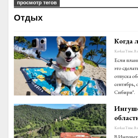
просмотр тегов
Отдых
Когда л
KavkazTime.r
Если плани
это сделат
отпуска об
сентябрь, 
Сибири".
Ингуше
област
KavkazTime.r
В Ингушет