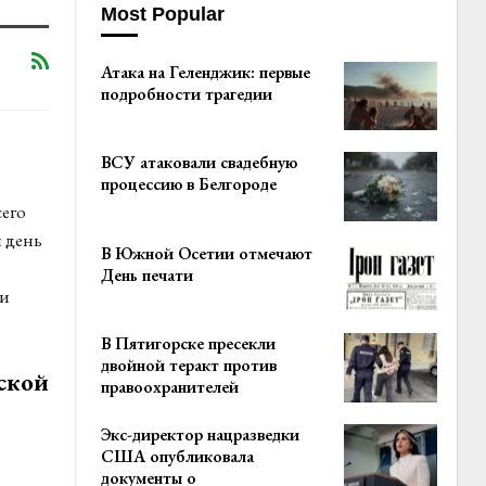
Most Popular
Атака на Геленджик: первые
подробности трагедии
ВСУ атаковали свадебную
процессию в Белгороде
сего
й день
В Южной Осетии отмечают
День печати
ти
В Пятигорске пресекли
двойной теракт против
ской
правоохранителей
Экс-директор нацразведки
США опубликовала
документы о