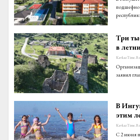
подшефног
республик
Три ты
в летн
KavkazTime.r
Организац
заявил гл
В Ингуш
этим л
KavkazTime.r
С 2 июня п