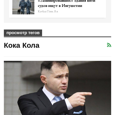
«Заминировавших» здания пяти
судов ищут в Ингушетии
KavkazTime.ru
просмотр тегов
Кока Кола