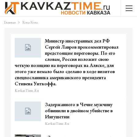
Главная
Кока Кола
Министр иностранных дел РФ
Сергей Лавров прокомментировал
предстоящие переговоры. По его
словам, Россия изложит свою
четкую позицию на переговорах на Аляске, для
этого уже немало было сделано в ходе визитов
спецпосланника американского президента
Стивена Уиткоффа.
KavkazTime.ru
Задержанного в Чечне мужчину
обвинили в двойном убийстве в
Ингушетии
KavkazTime.ru