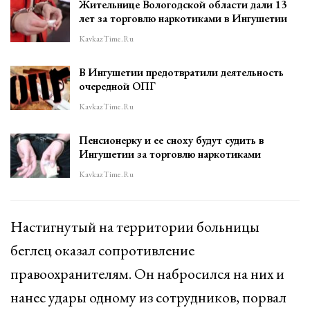
Жительнице Вологодской области дали 13
лет за торговлю наркотиками в Ингушетии
KavkazTime.ru
В Ингушетии предотвратили деятельность
очередной ОПГ
KavkazTime.ru
Пенсионерку и ее сноху будут судить в
Ингушетии за торговлю наркотиками
KavkazTime.ru
Настигнутый на территории больницы
беглец оказал сопротивление
правоохранителям. Он набросился на них и
нанес удары одному из сотрудников, порвал