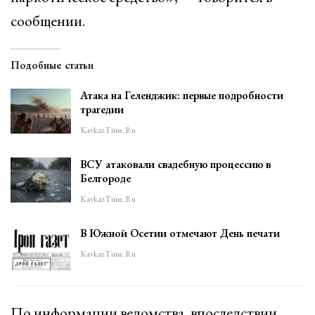
сообщении.
Подобные статьи
Атака на Геленджик: первые подробности
трагедии
KavkazTime.ru
ВСУ атаковали свадебную процессию в
Белгороде
KavkazTime.ru
В Южной Осетии отмечают День печати
KavkazTime.ru
По информации ведомства, впоследствии,