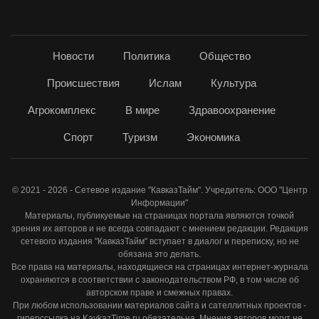
Новости
Политика
Общество
Происшествия
Ислам
Культура
Агрокомплекс
В мире
Здравоохранение
Спорт
Туризм
Экономика
© 2021 - 2026 - Сетевое издание "КавказТайм". Учредитель: ООО "Центр
Информации"
Материалы, публикуемые на страницах портала являются точкой
зрения их авторов и не всегда совпадают с мнением редакции. Редакция
сетевого издания "КавказТайм" вступает в диалог и переписку, но не
обязана это делать.
Все права на материалы, находящиеся на страницах интернет-журнала
охраняются в соответствии с законодательством РФ, в том числе об
авторском праве и смежных правах.
При любом использовании материалов сайта и сателлитных проектов -
гиперссылка на KavkazTime.ru обязательна. Мнения авторов могут не