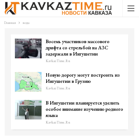
Главная
вода
Восемь участников массового
дрифта со стрельбой на АЗС
задержали в Ингушетии
KavkazTime.ru
Новую дорогу могут построить из
Ингушетии в Грузию
KavkazTime.ru
В Ингушетии планируется уделить
особое внимание изучению родного
языка
KavkazTime.ru