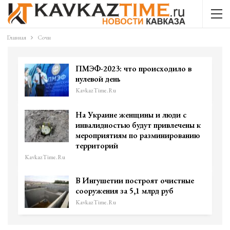
Главная
Сочи
ПМЭФ-2023: что происходило в
нулевой день
KavkazTime.ru
На Украине женщины и люди с
инвалидностью будут привлечены к
мероприятиям по разминированию
территорий
KavkazTime.ru
В Ингушетии построят очистные
сооружения за 5,1 млрд руб
KavkazTime.ru