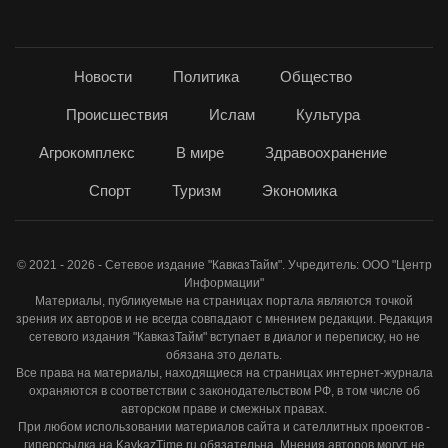
Новости
Политика
Общество
Происшествия
Ислам
Культура
Агрокомплекс
В мире
Здравоохранение
Спорт
Туризм
Экономика
© 2021 - 2026 - Сетевое издание "КавказТайм". Учредитель: ООО "Центр
Информации"
Материалы, публикуемые на страницах портала являются точкой
зрения их авторов и не всегда совпадают с мнением редакции. Редакция
сетевого издания "КавказТайм" вступает в диалог и переписку, но не
обязана это делать.
Все права на материалы, находящиеся на страницах интернет-журнала
охраняются в соответствии с законодательством РФ, в том числе об
авторском праве и смежных правах.
При любом использовании материалов сайта и сателлитных проектов -
гиперссылка на KavkazTime.ru обязательна. Мнения авторов могут не