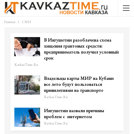
Главная
СМИ
В Ингушетии разоблачена схема
хищения грантовых средств:
предприниматель получил условный
срок
KavkazTime.ru
Владельцы карты МИР на Кубани
все лето будут пользоваться
привилегиями на транспорте
KavkazTime.ru
Ингушетии назвали причины
проблем с​ ​ интернетом ​
KavkazTime.ru