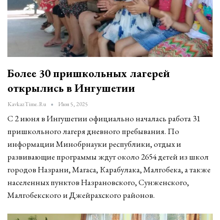
Более 30 пришкольных лагерей
открылись в Ингушетии
KavkazTime.ru
Июн 5, 2025
С 2 июня в Ингушетии официально началась работа 31
пришкольного лагеря дневного пребывания. По
информации Минобрнауки республики, отдых и
развивающие программы ждут около 2654 детей из школ
городов Назрани, Магаса, Карабулака, Малгобека, а также
населенных пунктов Назрановского, Сунженского,
Малгобекского и Джейрахского районов.