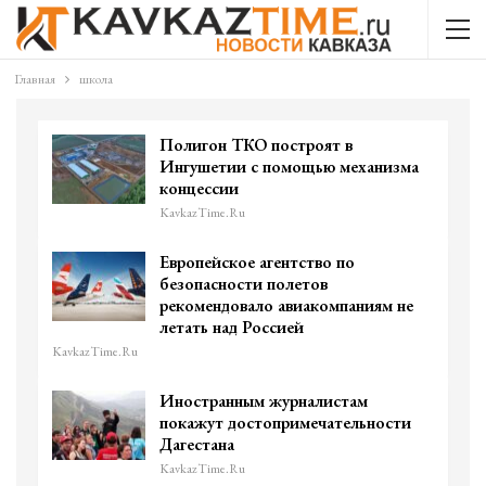
Главная
школа
Полигон ТКО построят в
Ингушетии с помощью механизма
концессии
KavkazTime.ru
Европейское агентство по
безопасности полетов
рекомендовало авиакомпаниям не
летать над Россией
KavkazTime.ru
Иностранным журналистам
покажут достопримечательности
Дагестана
KavkazTime.ru