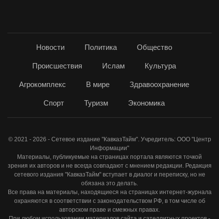
Новости
Политика
Общество
Происшествия
Ислам
Культура
Агрокомплекс
В мире
Здравоохранение
Спорт
Туризм
Экономика
© 2021 - 2026 - Сетевое издание "КавказТайм". Учредитель: ООО "Центр
Информации"
Материалы, публикуемые на страницах портала являются точкой
зрения их авторов и не всегда совпадают с мнением редакции. Редакция
сетевого издания "КавказТайм" вступает в диалог и переписку, но не
обязана это делать.
Все права на материалы, находящиеся на страницах интернет-журнала
охраняются в соответствии с законодательством РФ, в том числе об
авторском праве и смежных правах.
При любом использовании материалов сайта и сателлитных проектов -