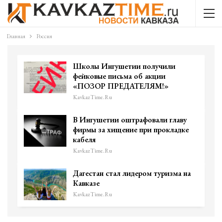
Главная
Россия
Школы Ингушетии получили
фейковые письма об акции
«ПОЗОР ПРЕДАТЕЛЯМ!»
KavkazTime.ru
В Ингушетии оштрафовали главу
фирмы за хищение при прокладке
кабеля
KavkazTime.ru
Дагестан стал лидером туризма на
Кавказе
KavkazTime.ru