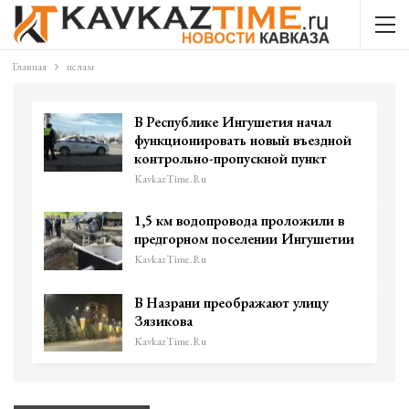
Главная
ислам
В Республике Ингушетия начал
функционировать новый въездной
контрольно-пропускной пункт
KavkazTime.ru
1,5 км водопровода проложили в
предгорном поселении Ингушетии
KavkazTime.ru
В Назрани преображают улицу
Зязикова
KavkazTime.ru