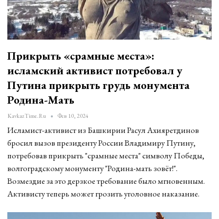
Прикрыть «срамные места»:
исламский активист потребовал у
Путина прикрыть грудь монумента
Родина-Мать
KavkazTime.ru
Фев 10, 2024
Исламист-активист из Башкирии Расул Ахияретдинов
бросил вызов президенту России Владимиру Путину,
потребовав прикрыть "срамные места" символу Победы,
волгоградскому монументу "Родина-мать зовёт!".
Возмездие за это дерзкое требование было мгновенным.
Активисту теперь может грозить уголовное наказание.