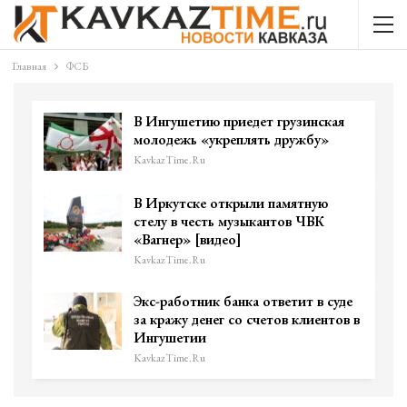
Главная
ФСБ
В Ингушетию приедет грузинская
молодежь «укреплять дружбу»
KavkazTime.ru
В Иркутске открыли памятную
стелу в честь музыкантов ЧВК
«Вагнер» [видео]
KavkazTime.ru
Экс-работник банка ответит в суде
за кражу денег со счетов клиентов в
Ингушетии
KavkazTime.ru