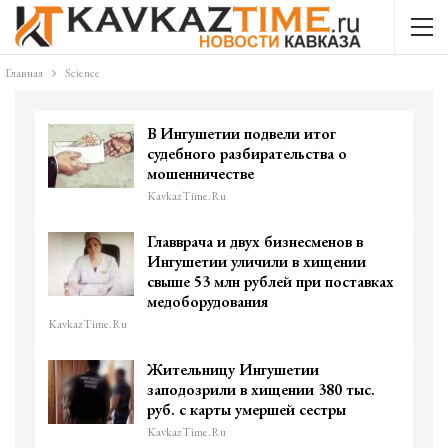
Главная
Science
В Ингушетии подвели итог
судебного разбирательства о
мошенничестве
KavkazTime.ru
Главврача и двух бизнесменов в
Ингушетии уличили в хищении
свыше 53 млн рублей при поставках
медоборудования
KavkazTime.ru
Жительницу Ингушетии
заподозрили в хищении 380 тыс.
руб. с карты умершей сестры
KavkazTime.ru