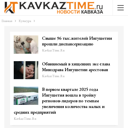
Главная
Культура
Свыше 96 тыс.жителей Ингушетии
прошли диспансеризацию
KavkazTime.ru
Обвиняемый в хищениях экс-глава
Минздрава Ингушетии арестован
KavkazTime.ru
В первом квартале 2025 года
Ингушетия вошла в тройку
регионов-лидеров по темпам
увеличения количества малых и
средних предприятий
KavkazTime.ru