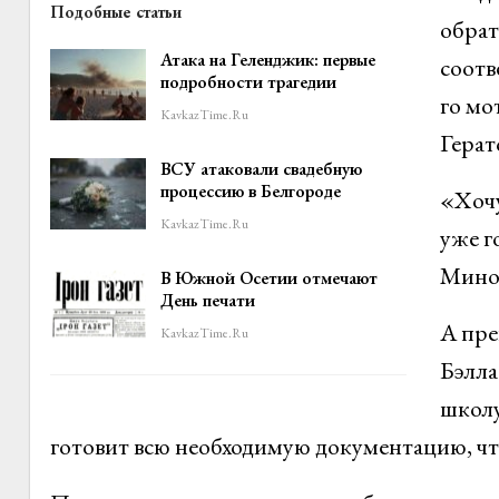
Подобные статьи
обрат
Атака на Геленджик: первые
соотв
подробности трагедии
го мо
KavkazTime.ru
Герат
ВСУ атаковали свадебную
процессию в Белгороде
«Хочу
KavkazTime.ru
уже г
Миноб
В Южной Осетии отмечают
День печати
А пре
KavkazTime.ru
Бэлла
школу
готовит всю необходимую документацию, чт