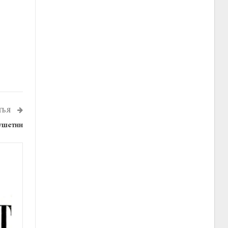
ТЬЯ
гушетии