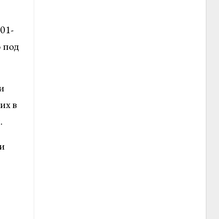
01-
 под
и
их в
.
и