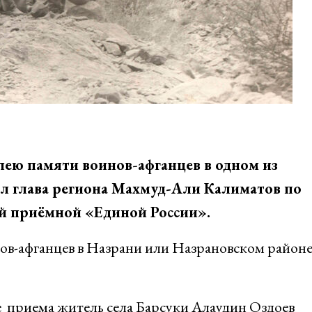
ею памяти воинов-афганцев в одном из
 глава региона Махмуд-Али Калиматов по
й приёмной «Единой России».
ов-афганцев в Назрани или Назрановском район
е приема житель села Барсуки Алаудин Оздоев