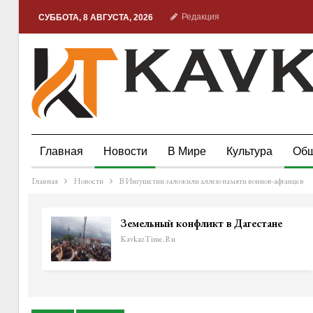
Редакция
СУББОТА, 8 АВГУСТА, 2026
Главная
Новости
В Мире
Культура
Общ
Главная
Новости
В Ингушетии заложили аллею памяти воинов-афганцев
Земельный конфликт в Дагестане
KavkazTime.ru