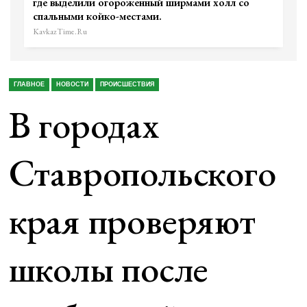
где выделили огороженный ширмами холл со
спальными койко-местами.
KavkazTime.ru
ГЛАВНОЕ
НОВОСТИ
ПРОИСШЕСТВИЯ
В городах
Ставропольского
края проверяют
школы после