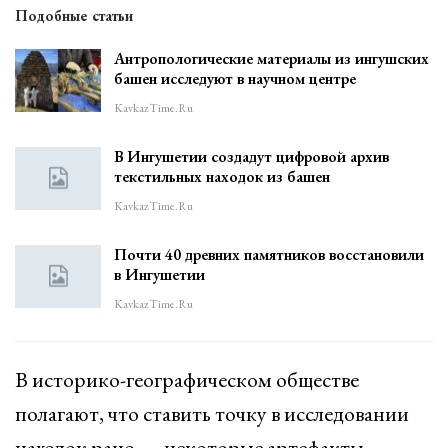
Подобные статьи
Антропологические материалы из ингушских
башен исследуют в научном центре
KavkazTime.ru
В Ингушетии создадут цифровой архив
текстильных находок из башен
KavkazTime.ru
Почти 40 древних памятников восстановили
в Ингушетии
KavkazTime.ru
В историко-географическом обществе
полагают, что ставить точку в исследовании
находок рано — некоторые артефакты