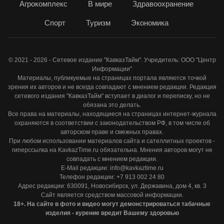
Агрокомплекс
В мире
Здравоохранение
Спорт
Туризм
Экономика
© 2021 - 2026 - Сетевое издание "КавказТайм". Учредитель: ООО "Центр
Информации"
Материалы, публикуемые на страницах портала являются точкой
зрения их авторов и не всегда совпадают с мнением редакции. Редакция
сетевого издания "КавказТайм" вступает в диалог и переписку, но не
обязана это делать.
Все права на материалы, находящиеся на страницах интернет-журнала
охраняются в соответствии с законодательством РФ, в том числе об
авторском праве и смежных правах.
При любом использовании материалов сайта и сателлитных проектов -
гиперссылка на KavkazTime.ru обязательна. Мнения авторов могут не
совпадать с мнением редакции.
E-Mail редакции: info@kavkaztime.ru
Телефон редакции: +7 913 002 24 80
Адрес редакции: 630091, Новосибирск, ул. Державина, дом 4, кв. 3
Сайт является средством массовой информации.
18+. На сайте в фото и видео могут демонстрироваться табачные
изделия - курение вредит Вашему здоровью