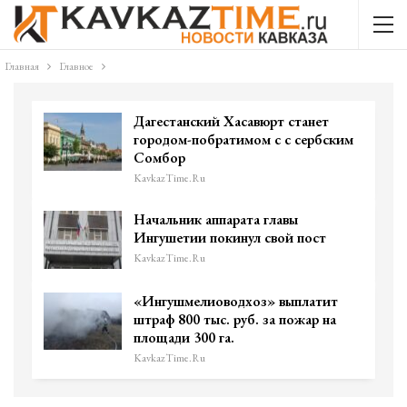
Главная
Главное
Дагестанский Хасавюрт станет
городом-побратимом с с сербским
Сомбор
KavkazTime.ru
Начальник аппарата главы
Ингушетии покинул свой пост
KavkazTime.ru
«Ингушмелиоводхоз» выплатит
штраф 800 тыс. руб. за пожар на
площади 300 га.
KavkazTime.ru