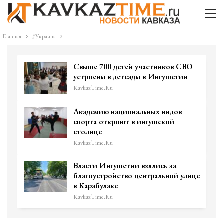
Главная
#Украина
Cвыше 700 детей участников СВО
устроены в детсады в Ингушетии
KavkazTime.ru
Академию национальных видов
спорта откроют в ингушской
столице
KavkazTime.ru
Власти Ингушетии взялись за
благоустройство центральной улице
в Карабулаке
KavkazTime.ru