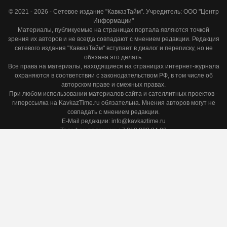
© 2021 - 2026 - Сетевое издание "КавказТайм". Учредитель: ООО "Центр
Информации"
Материалы, публикуемые на страницах портала являются точкой
зрения их авторов и не всегда совпадают с мнением редакции. Редакция
сетевого издания "КавказТайм" вступает в диалог и переписку, но не
обязана это делать.
Все права на материалы, находящиеся на страницах интернет-журнала
охраняются в соответствии с законодательством РФ, в том числе об
авторском праве и смежных правах.
При любом использовании материалов сайта и сателлитных проектов -
гиперссылка на KavkazTime.ru обязательна. Мнения авторов могут не
совпадать с мнением редакции.
E-Mail редакции: info@kavkaztime.ru
Телефон редакции: +7 913 002 24 80
Адрес редакции: 630091, Новосибирск, ул. Державина, дом 4, кв. 3
Сайт является средством массовой информации.
18+. На сайте в фото и видео могут демонстрироваться табачные
изделия - курение вредит Вашему здоровью
Разработка и поддержка: Студия Sib One
Издатель: ООО "Центр Информации"
Сетевое средство массовой информации проходит процедуру
регистрации в Управлении Роскомнадзора РФ