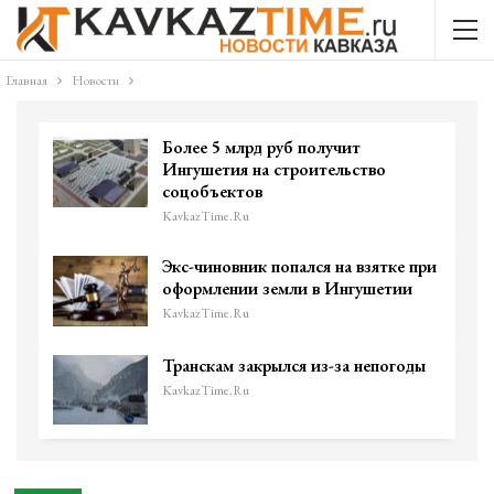
Главная
Новости
Более 5 млрд руб получит
Ингушетия на строительство
соцобъектов
KavkazTime.ru
Экс-чиновник попался на взятке при
оформлении земли в Ингушетии
KavkazTime.ru
Транскам закрылся из-за непогоды
KavkazTime.ru