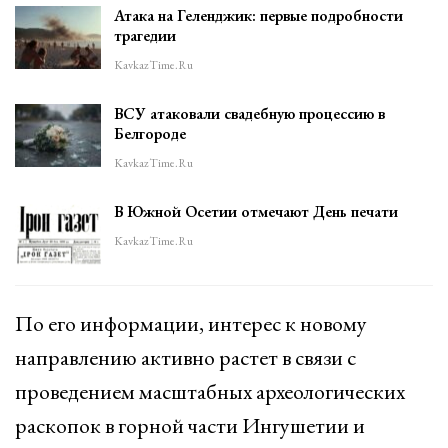
Атака на Геленджик: первые подробности
трагедии
KavkazTime.ru
ВСУ атаковали свадебную процессию в
Белгороде
KavkazTime.ru
В Южной Осетии отмечают День печати
KavkazTime.ru
По его информации, интерес к новому
направлению активно растет в связи с
проведением масштабных археологических
раскопок в горной части Ингушетии и