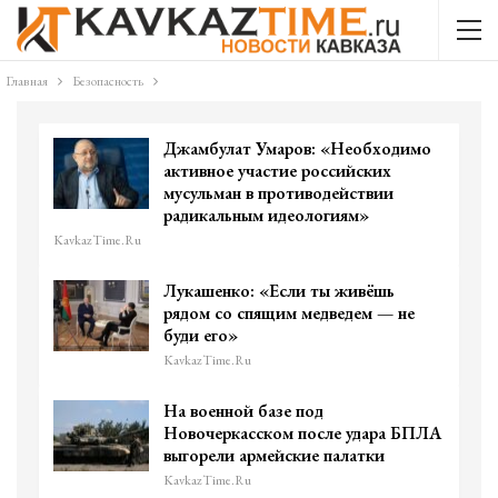
Главная
Безопасность
Джамбулат Умаров: «Необходимо
активное участие российских
мусульман в противодействии
радикальным идеологиям»
KavkazTime.ru
Лукашенко: «Если ты живёшь
рядом со спящим медведем — не
буди его»
KavkazTime.ru
На военной базе под
Новочеркасском после удара БПЛА
выгорели армейские палатки
KavkazTime.ru