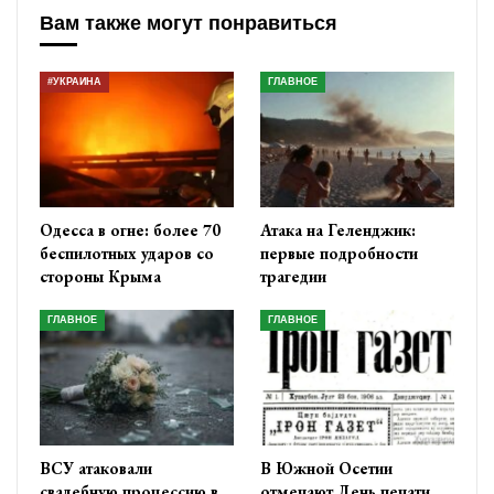
Вам также могут понравиться
#УКРАИНА
ГЛАВНОЕ
Одесса в огне: более 70
Атака на Геленджик:
беспилотных ударов со
первые подробности
стороны Крыма
трагедии
ГЛАВНОЕ
ГЛАВНОЕ
ВСУ атаковали
В Южной Осетии
свадебную процессию в
отмечают День печати