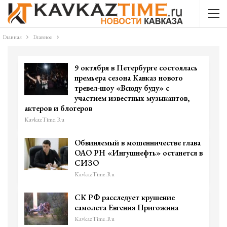
Главная
Главное
9 октября в Петербурге состоялась
премьера сезона Кавказ нового
тревел-шоу «Всюду буду» с
участием известных музыкантов,
актеров и блогеров
KavkazTime.ru
Обвиняемый в мошенничестве глава
ОАО РН «Ингушнефть» останется в
СИЗО
KavkazTime.ru
СК РФ расследует крушение
самолета Евгения Пригожина
KavkazTime.ru