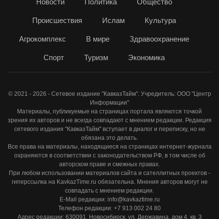
Новости
Политика
Общество
Происшествия
Ислам
Культура
Агрокомплекс
В мире
Здравоохранение
Спорт
Туризм
Экономика
© 2021 - 2026 - Сетевое издание "КавказТайм". Учредитель: ООО "Центр
Информации"
Материалы, публикуемые на страницах портала являются точкой
зрения их авторов и не всегда совпадают с мнением редакции. Редакция
сетевого издания "КавказТайм" вступает в диалог и переписку, но не
обязана это делать.
Все права на материалы, находящиеся на страницах интернет-журнала
охраняются в соответствии с законодательством РФ, в том числе об
авторском праве и смежных правах.
При любом использовании материалов сайта и сателлитных проектов -
гиперссылка на KavkazTime.ru обязательна. Мнения авторов могут не
совпадать с мнением редакции.
E-Mail редакции: info@kavkaztime.ru
Телефон редакции: +7 913 002 24 80
Адрес редакции: 630091, Новосибирск, ул. Державина, дом 4, кв. 3