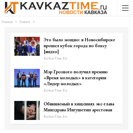
Главная
Главное
Это было мощно: в Новосибирске
прошел кубок города по боксу
[видео]
KavkazTime.ru
Мэр Грозного получил премию
«Время молодых» в категории
«Лидер молодых»
KavkazTime.ru
Обвиняемый в хищениях экс-глава
Минздрава Ингушетии арестован
KavkazTime.ru