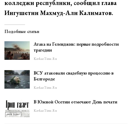
колледжи республики, сообщил глава
Ингушетии Махмуд-Али Калиматов.
Подобные статьи
Атака на Геленджик: первые подробности
трагедии
KavkazTime.ru
ВСУ атаковали свадебную процессию в
Белгороде
KavkazTime.ru
В Южной Осетии отмечают День печати
KavkazTime.ru