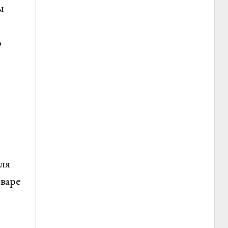
ы
о
ля
нваре