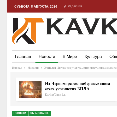
Редакция
СУББОТА, 8 АВГУСТА, 2026
Главная
Новости
В Мире
Культура
Общ
Главная
Новости
Жителей Ингушетии учат грамотно писать с помощью слов
На Черноморском побережье снова
атака украинских БПЛА
KavkazTime.ru
НОВОСТИ
ОБРАЗОВАНИЕ