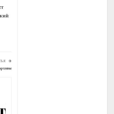
ет
ский
ТЬЯ
сархивы