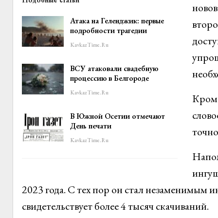
новов
Атака на Геленджик: первые
второ
подробности трагедии
досту
KavkazTime.ru
упрощ
ВСУ атаковали свадебную
необх
процессию в Белгороде
KavkazTime.ru
Кроме
слово
В Южной Осетии отмечают
День печати
точно
KavkazTime.ru
Напом
ингуш
2023 года. С тех пор он стал незаменимым и
свидетельствует более 4 тысяч скачиваний.