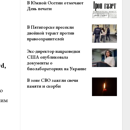
В Южной Осетии отмечают
День печати
В Пятигорске пресекли
двойной теракт против
правоохранителей
Экс-директор нацразведки
США опубликовала
документы о
d,
биолабораториях на Украине
В зоне СВО зажгли свечи
памяти и скорби
о
ким