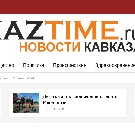
ество
Политика
Происшествия
Здравоохранени
аря для Microsoft Word
Девять умных площадок построят в
Ингушетии
KavkazTime.ru