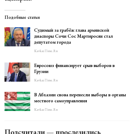
Подобные статьи
Судимый за грабёж глава армянской
диаспоры Сочи Сос Мартиросян стал
депутатом города
KavkazTime.ru
Евросоюз финансирует срыв выборов в
Грузии
KavkazTime.ru
В Абхазии снова перенесли выборы в органы
местного самоуправления
KavkazTime.ru
Подсчитали — прослезились