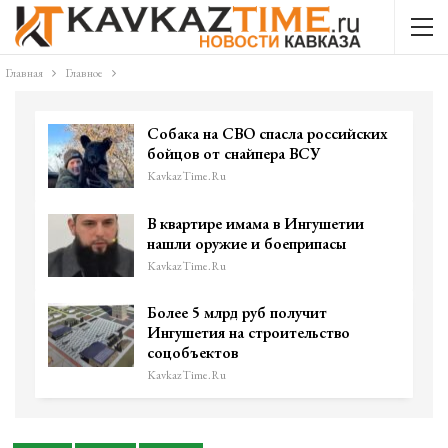
Главная
Главное
Собака на СВО спасла российских
бойцов от снайпера ВСУ
KavkazTime.ru
В квартире имама в Ингушетии
нашли оружие и боеприпасы
KavkazTime.ru
Более 5 млрд руб получит
Ингушетия на строительство
соцобъектов
KavkazTime.ru