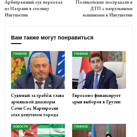
Арбитражный суд переехал
Полицейские пострадали в
из Назрани в столицу
ДТП с патрульными
Ингушетии
машинами в Ингушетии
Вам также могут понравиться
ГЛАВНОЕ
ГЛАВНОЕ
Судимый за грабёж глава
Евросоюз финансирует
армянской диаспоры
срыв выборов в Грузии
Сочи Сос Мартиросян
стал депутатом города
НОВОСТИ
ГЛАВНОЕ