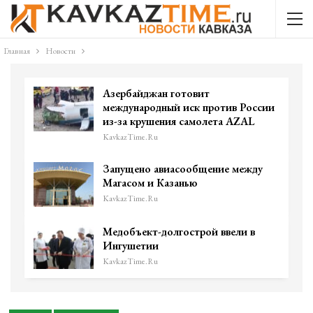
Главная
Новости
Азербайджан готовит
международный иск против России
из-за крушения самолета AZAL
KavkazTime.ru
Запущено авиасообщение между
Магасом и Казанью
KavkazTime.ru
Медобъект-долгострой ввели в
Ингушетии
KavkazTime.ru