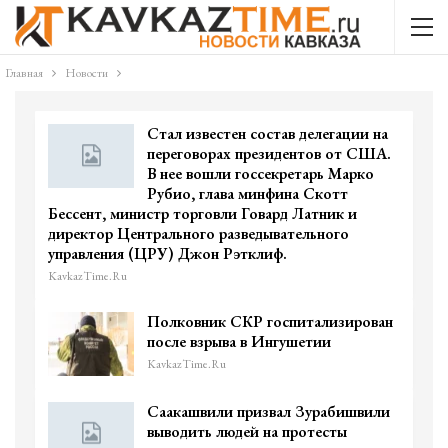
Главная
Новости
Стал известен состав делегации на
переговорах президентов от США.
В нее вошли госсекретарь Марко
Рубио, глава минфина Скотт
Бессент, министр торговли Говард Латник и
директор Центрального разведывательного
управления (ЦРУ) Джон Рэтклиф.
KavkazTime.ru
Полковник СКР госпитализирован
после взрыва в Ингушетии
KavkazTime.ru
Саакашвили призвал Зурабишвили
выводить людей на протесты