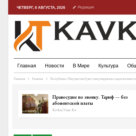
Редакция
ЧЕТВЕРГ, 6 АВГУСТА, 2026
Главная
Новости
В Мире
Культура
Общ
Главная
Главное
Республике Ингушетия будет аннулирована задолженность
Правосудие по звонку. Тариф — без
абонентской платы
KavkazTime.ru