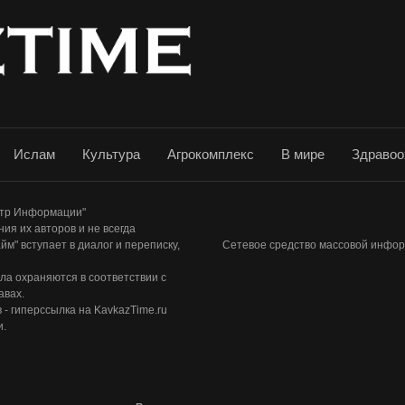
Ислам
Культура
Агрокомплекс
В мире
Здравоо
ентр Информации"
ия их авторов и не всегда
м" вступает в диалог и переписку,
Сетевое средство массовой инфор
ла охраняются в соответствии с
авах.
- гиперссылка на KavkazTime.ru
и.