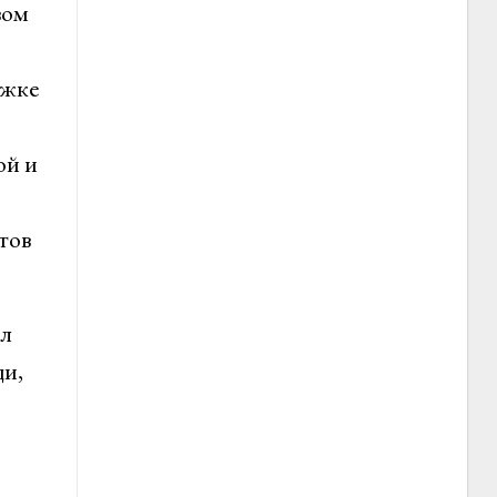
вом
ржке
ой и
тов
ал
щи,