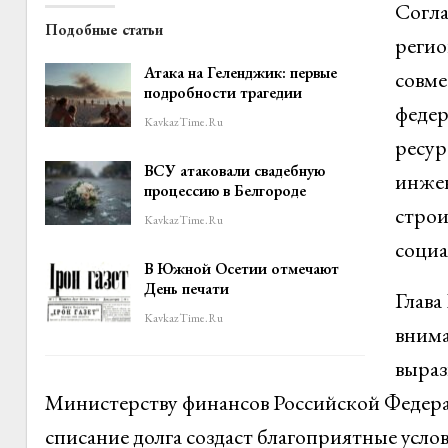
Согла
Подобные статьи
регио
Атака на Геленджик: первые
совме
подробности трагедии
федер
KavkazTime.ru
ресур
ВСУ атаковали свадебную
инжен
процессию в Белгороде
строи
KavkazTime.ru
социа
В Южной Осетии отмечают
День печати
Глава
KavkazTime.ru
внима
выраз
Министерству финансов Российской Федерац
списание долга создаст благоприятные усло