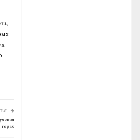
мы,
вых
ух
о
ТЬЯ
учения
в горах