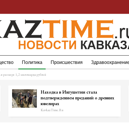
ество
Политика
Происшествия
Здравоохранени
 в размере 1,2 миллиарда рублей
Находка в Ингушетии стала
подтверждением преданий о древних
ювелирах
KavkazTime.ru