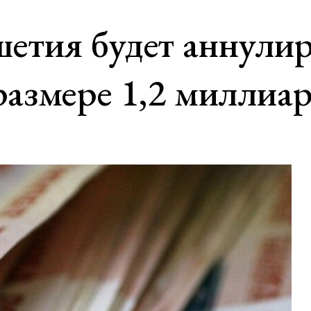
етия будет аннули
размере 1,2 миллиа