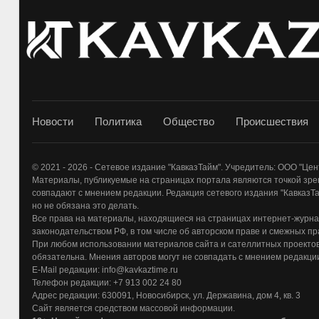
Новости
Политика
Общество
Происшествия
© 2021 - 2026 - Сетевое издание "КавказТайм". Учредитель: ООО "Ц
Материалы, публикуемые на страницах портала являются точкой зрен
совпадают с мнением редакции. Редакция сетевого издания "КавказТай
но не обязана это делать.
Все права на материалы, находящиеся на страницах интернет-журна
законодательством РФ, в том числе об авторском праве и смежных пр
При любом использовании материалов сайта и сателлитных проектов 
обязательна. Мнения авторов могут не совпадать с мнением редакци
E-Mail редакции: info@kavkaztime.ru
Телефон редакции: +7 913 002 24 80
Адрес редакции: 630091, Новосибирск, ул. Державина, дом 4, кв. 3
Сайт является средством массовой информации.