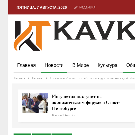
Редакция
ПЯТНИЦА, 7 АВГУСТА, 2026
Главная
Новости
В Мире
Культура
Общ
Главная
Главное
Силовики Ингушетии собрали продукты питания для бой
Ингушетия выступит на
экономическом форуме в Санкт-
Петербурге
KavkazTime.ru