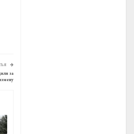
ТЬЯ
или за
измену