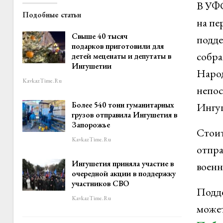
В УФС
Подобные статьи
на пе
Свыше 40 тысяч
подде
подарков приготовили для
собра
детей меценаты и депутаты в
Ингушетии
Народ
KavkazTime.ru
непос
Более 540 тонн гуманитарных
Ингу
грузов отправила Ингушетия в
Запорожье
Стоит
KavkazTime.ru
отпра
Ингушетия приняла участие в
воен
очередной акции в поддержку
участников СВО
Подде
KavkazTime.ru
може