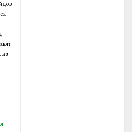
йцов
тся
д
авят
 из
ля