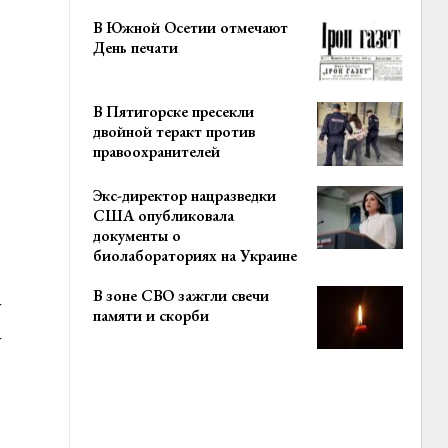
В Южной Осетии отмечают
День печати
В Пятигорске пресекли
двойной теракт против
правоохранителей
Экс-директор нацразведки
США опубликовала
документы о
биолабораториях на Украине
В зоне СВО зажгли свечи
у
памяти и скорби
у