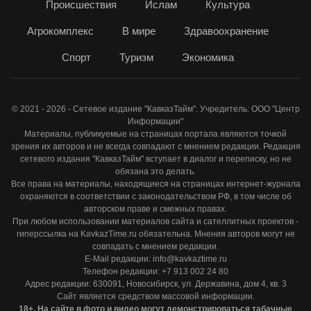
Происшествия
Ислам
Культура
Агрокомплекс
В мире
Здравоохранение
Спорт
Туризм
Экономика
© 2021 - 2026 - Сетевое издание "КавказТайм". Учредитель: ООО "Центр
Информации"
Материалы, публикуемые на страницах портала являются точкой
зрения их авторов и не всегда совпадают с мнением редакции. Редакция
сетевого издания "КавказТайм" вступает в диалог и переписку, но не
обязана это делать.
Все права на материалы, находящиеся на страницах интернет-журнала
охраняются в соответствии с законодательством РФ, в том числе об
авторском праве и смежных правах.
При любом использовании материалов сайта и сателлитных проектов -
гиперссылка на KavkazTime.ru обязательна. Мнения авторов могут не
совпадать с мнением редакции.
E-Mail редакции: info@kavkaztime.ru
Телефон редакции: +7 913 002 24 80
Адрес редакции: 630091, Новосибирск, ул. Державина, дом 4, кв. 3
Сайт является средством массовой информации.
18+. На сайте в фото и видео могут демонстрироваться табачные