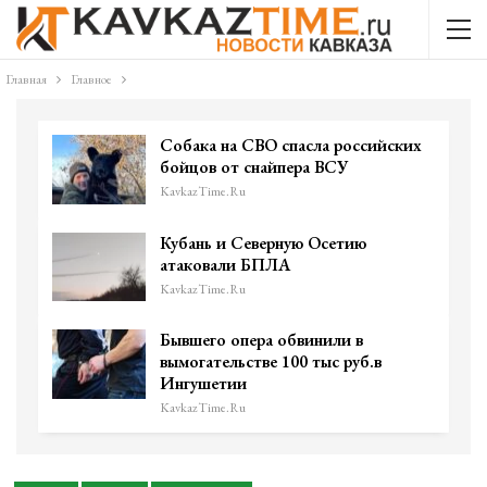
Главная
Главное
Собака на СВО спасла российских
бойцов от снайпера ВСУ
KavkazTime.ru
Кубань и Северную Осетию
атаковали БПЛА
KavkazTime.ru
Бывшего опера обвинили в
вымогательстве 100 тыс руб.в
Ингушетии
KavkazTime.ru