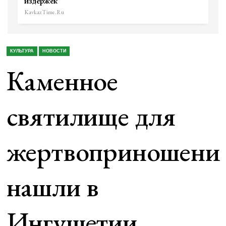
издержек
KavkazTime.ru
КУЛЬТУРА
НОВОСТИ
Каменное
святилище для
жертвоприношени
нашли в
Ингушетии