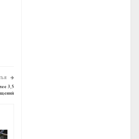
ТЬЯ
ее 3,5
ащений