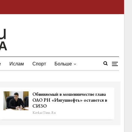
е
Ислам
Спорт
Больше
Обвиняемый в мошенничестве глава
ОАО РН «Ингушнефть» останется в
СИЗО
KavkazTime.ru