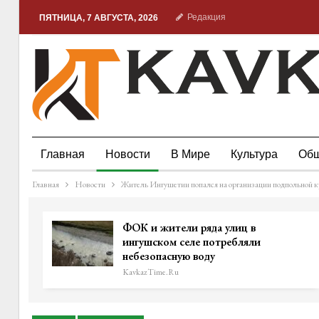
Редакция
ПЯТНИЦА, 7 АВГУСТА, 2026
Главная
Новости
В Мире
Культура
Общ
Главная
Новости
Житель Ингушетии попался на организации подпольной 
ФОК и жители ряда улиц в
ингушском селе потребляли
небезопасную воду
KavkazTime.ru