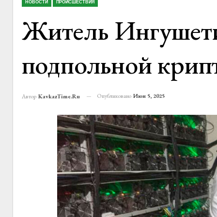
НОВОСТИ
ПРОИСШЕСТВИЯ
Житель Ингушети
подпольной кри
Опубликовано
Июн 5, 2025
Автор
KavkazTime.ru