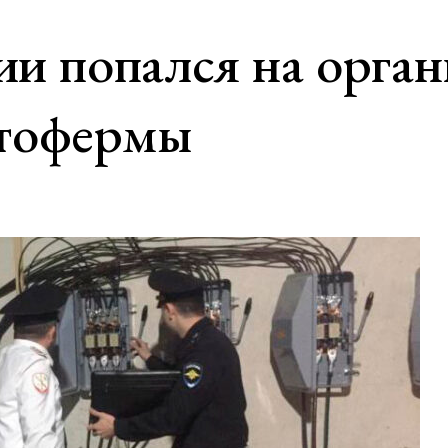
и попался на орган
птофермы