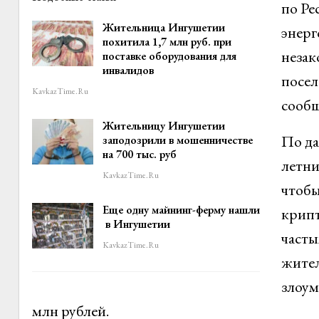
по Ре
Жительница Ингушетии
энерг
похитила 1,7 млн руб. при
незак
поставке оборудования для
инвалидов
посел
KavkazTime.ru
сообщ
Жительницу Ингушетии
По да
заподозрили в мошенничестве
на 700 тыс. руб
летни
KavkazTime.ru
чтобы
Еще одну майнинг-ферму нашли
крипт
в Ингушетии
часты
KavkazTime.ru
жител
злоум
млн рублей.