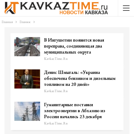
Главная
Главное
В Ингушетии появится новая
переправа, соединяющая два
муниципальных округа
KavkazTime.ru
Денис Шмыгаль: «Украина
обеспечена бензином и дизельным
топливом на 20 дней»
KavkazTime.ru
Гуманитарные поставки
электроэнергии в Абхазию из
России начались 23 декабря
KavkazTime.ru