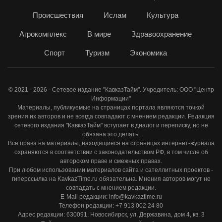
Происшествия
Ислам
Культура
Агрокомплекс
В мире
Здравоохранение
Спорт
Туризм
Экономика
© 2021 - 2026 - Сетевое издание "КавказТайм". Учредитель: ООО "Центр
Информации"
Материалы, публикуемые на страницах портала являются точкой
зрения их авторов и не всегда совпадают с мнением редакции. Редакция
сетевого издания "КавказТайм" вступает в диалог и переписку, но не
обязана это делать.
Все права на материалы, находящиеся на страницах интернет-журнала
охраняются в соответствии с законодательством РФ, в том числе об
авторском праве и смежных правах.
При любом использовании материалов сайта и сателлитных проектов -
гиперссылка на KavkazTime.ru обязательна. Мнения авторов могут не
совпадать с мнением редакции.
E-Mail редакции: info@kavkaztime.ru
Телефон редакции: +7 913 002 24 80
Адрес редакции: 630091, Новосибирск, ул. Державина, дом 4, кв. 3