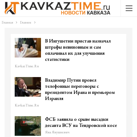
Главная
Главное
В Ингушетии пристав назначал
штрафы невиновным и сам
оплачивал их для улучшения
статистики
KavkazTime.ru
Владимир Путин провел
телефонные переговоры с
президентом Ирана и премьером
Израиля
KavkazTime.ru
ФСБ заявила о срыве высадки
десанта ВСУ на Тендровской косе
Яна Янушкевич