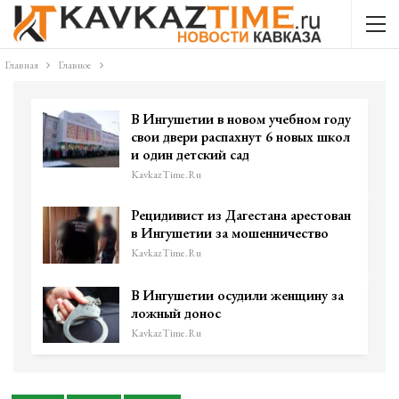
Главная
Главное
В Ингушетии в новом учебном году
свои двери распахнут 6 новых школ
и один детский сад
KavkazTime.ru
Рецидивист из Дагестана арестован
в Ингушетии за мошенничество
KavkazTime.ru
В Ингушетии осудили женщину за
ложный донос
KavkazTime.ru