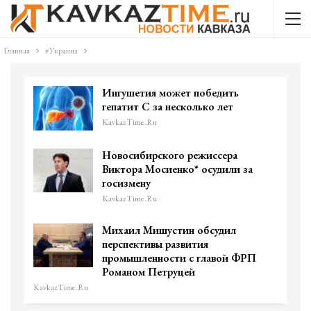
Главная
#Украина
Ингушетия может победить
гепатит С за несколько лет
KavkazTime.ru
Новосибирского режиссера
Виктора Мосиенко* осудили за
госизмену
KavkazTime.ru
Михаил Мишустин обсудил
перспективы развития
промышленности с главой ФРП
Романом Петруцей
KavkazTime.ru