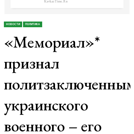
KavkazTime.ru
НОВОСТИ
ПОЛИТИКА
«Мемориал»*
признал
политзаключенны
украинского
военного – его