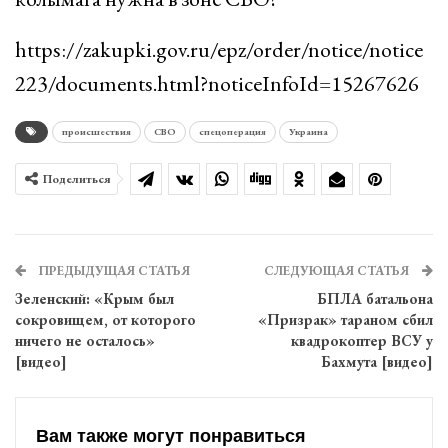
https://zakupki.gov.ru/epz/order/notice/notice
223/documents.html?noticeInfoId=15267626
происшествия
СВО
спецоперация
Украина
Поделиться
ПРЕДЫДУЩАЯ СТАТЬЯ
СЛЕДУЮЩАЯ СТАТЬЯ
Зеленский: «Крым был
БПЛА батальона
сокровищем, от которого
«Призрак» тараном сбил
ничего не осталось»
квадрокоптер ВСУ у
[видео]
Бахмута [видео]
Вам также могут понравиться