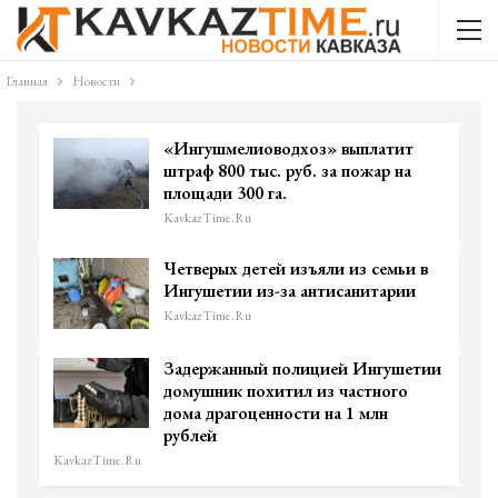
Главная
Новости
«Ингушмелиоводхоз» выплатит
штраф 800 тыс. руб. за пожар на
площади 300 га.
KavkazTime.ru
Четверых детей изъяли из семьи в
Ингушетии из-за антисанитарии
KavkazTime.ru
Задержанный полицией Ингушетии
домушник похитил из частного
дома драгоценности на 1 млн
рублей
KavkazTime.ru