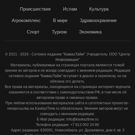
Происшествия
Ислам
Культура
Агрокомплекс
В мире
Здравоохранение
Спорт
Туризм
Экономика
© 2021 - 2026 - Сетевое издание "КавказТайм". Учредитель: ООО "Центр
Информации"
Материалы, публикуемые на страницах портала являются точкой
зрения их авторов и не всегда совпадают с мнением редакции. Редакция
сетевого издания "КавказТайм" вступает в диалог и переписку, но не
обязана это делать.
Все права на материалы, находящиеся на страницах интернет-журнала
охраняются в соответствии с законодательством РФ, в том числе об
авторском праве и смежных правах.
При любом использовании материалов сайта и сателлитных проектов -
гиперссылка на KavkazTime.ru обязательна. Мнения авторов могут не
совпадать с мнением редакции.
E-Mail редакции: info@kavkaztime.ru
Телефон редакции: +7 913 002 24 80
Адрес редакции: 630091, Новосибирск, ул. Державина, дом 4, кв. 3